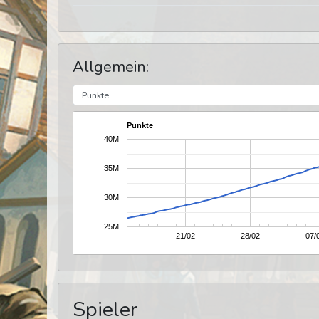
Allgemein:
Punkte
40M
35M
30M
25M
21/02
28/02
07/
Spieler