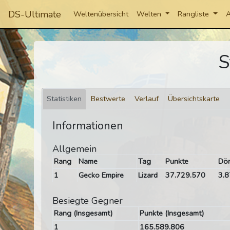
DS-Ultimate
Weltenübersicht
Welten
Rangliste
A
S
Statistiken
Bestwerte
Verlauf
Übersichtskarte
Informationen
Allgemein
Rang
Name
Tag
Punkte
Dör
1
Gecko Empire
Lizard
37.729.570
3.8
Besiegte Gegner
Rang (Insgesamt)
Punkte (Insgesamt)
1
165.589.806