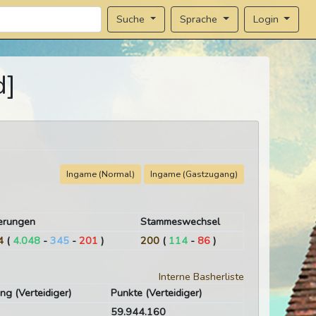
Sprache
Login
Suche
d]
Ingame (Normal)
Ingame (Gastzugang)
erungen
Stammeswechsel
4
(
4.048
-
345
-
201
)
200
(
114
-
86
)
Interne Basherliste
ng (Verteidiger)
Punkte (Verteidiger)
59.944.160