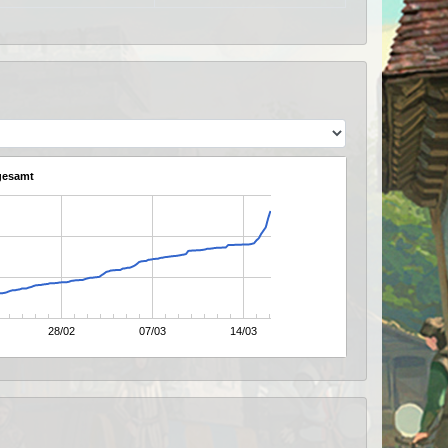
gesamt
28/02
07/03
14/03