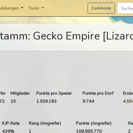
Darkmode
delungen
Tools
tamm: Gecko Empire [Lizar
fer
Mitglieder
Punkte pro Spieler
Punkte pro Dorf
Erob
72
25
1.509.183
9.744
4.59
K/P-Rate
Rang (Angreifer)
Punkte (Angreifer)
Ra
439%
1
108.995.770
2