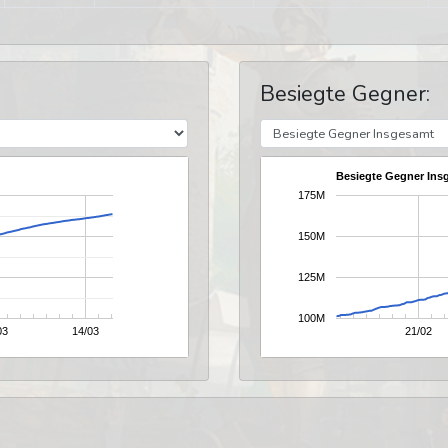
Besiegte Gegner:
Besiegte Gegner Ins
175M
150M
125M
100M
03
14/03
21/02