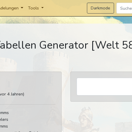
Darkmode
delungen
Tools
abellen Generator [Welt 5
or 4 Jahren)
tamms
elers
amms