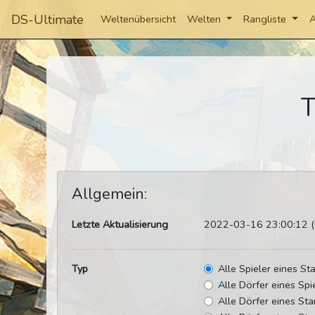
DS-Ultimate
Weltenübersicht
Welten
Rangliste
A
T
Allgemein:
Letzte Aktualisierung
2022-03-16 23:00:12 (v
Typ
Alle Spieler eines S
Alle Dörfer eines Spi
Alle Dörfer eines St