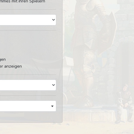
mmes mit ihren Spielern
gen
er anzeigen