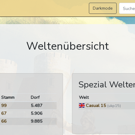
Darkmode
Weltenübersicht
Spezial Welte
Stamm
Dorf
Welt
99
5.487
Casual 15
(ukp15)
67
5.906
66
9.885